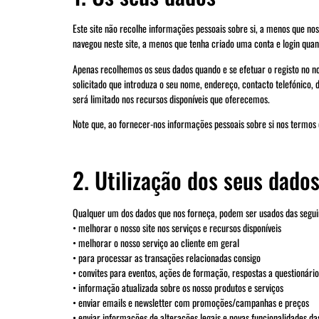
Este site não recolhe informações pessoais sobre si, a menos que no
navegou neste site, a menos que tenha criado uma conta e login quan
Apenas recolhemos os seus dados quando e se efetuar o registo no no
solicitado que introduza o seu nome, endereço, contacto telefónico,
será limitado nos recursos disponíveis que oferecemos.
Note que, ao fornecer-nos informações pessoais sobre si nos termos d
2. Utilização dos seus dado
Qualquer um dos dados que nos forneça, podem ser usados das segui
• melhorar o nosso site nos serviços e recursos disponíveis
• melhorar o nosso serviço ao cliente em geral
• para processar as transações relacionadas consigo
• convites para eventos, ações de formação, respostas a questionário
• informação atualizada sobre os nosso produtos e serviços
• enviar emails e newsletter com promoções/campanhas e preços
• enviar informações de alterações legais e novas funcionalidades da