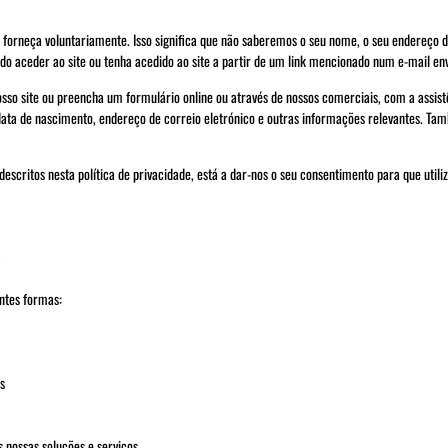
s forneça voluntariamente. Isso significa que não saberemos o seu nome, o seu endereço
do aceder ao site ou tenha acedido ao site a partir de um link mencionado num e-mail env
sso site ou preencha um formulário online ou através de nossos comerciais, com a assistê
 data de nascimento, endereço de correio eletrónico e outras informações relevantes. Ta
escritos nesta política de privacidade, está a dar-nos o seu consentimento para que util
s
ntes formas:
s
s nossas soluções e serviços