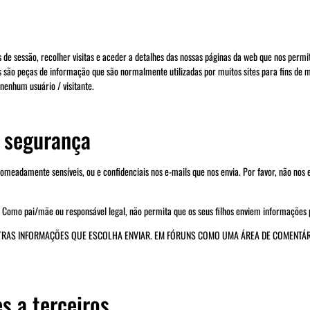
de sessão, recolher visitas e aceder a detalhes das nossas páginas da web que nos perm
kies são peças de informação que são normalmente utilizadas por muitos sites para fins de
 nenhum usuário / visitante.
a segurança
omeadamente sensíveis, ou e confidenciais nos e-mails que nos envia. Por favor, não nos 
omo pai/mãe ou responsável legal, não permita que os seus filhos enviem informações 
TRAS INFORMAÇÕES QUE ESCOLHA ENVIAR. EM FÓRUNS COMO UMA ÁREA DE COMENTÁ
s a terceiros