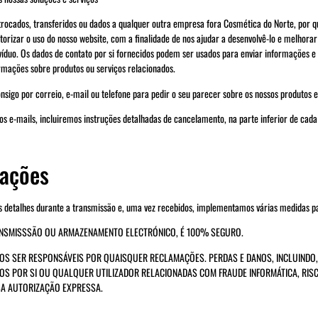
, trocados, transferidos ou dados a qualquer outra empresa fora Cosmética do Norte, po
orizar o uso do nosso website, com a finalidade de nos ajudar a desenvolvê-lo e melhorar 
ivíduo. Os dados de contato por si fornecidos podem ser usados para enviar informações 
rmações sobre produtos ou serviços relacionados.
igo por correio, e-mail ou telefone para pedir o seu parecer sobre os nossos produtos e
os e-mails, incluiremos instruções detalhadas de cancelamento, na parte inferior de cada
mações
s detalhes durante a transmissão e, uma vez recebidos, implementamos várias medidas p
RANSMISSSÃO OU ARMAZENAMENTO ELECTRÓNICO, É 100% SEGURO.
OS SER RESPONSÁVEIS POR QUAISQUER RECLAMAÇÕES. PERDAS E DANOS, INCLUINDO, SE
IDOS POR SI OU QUALQUER UTILIZADOR RELACIONADAS COM FRAUDE INFORMÁTICA, R
SA AUTORIZAÇÃO EXPRESSA.