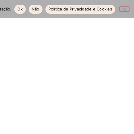
bter os mesmos junto da Cosmética do Norte.
ização.
Ok
Não
Política de Privacidade e Cookies
empresas de tecnologia.
eção de Dados (“CNPD”). Mais informação sobre a CNPD poderá ser
omo através de uma comunicação para os meios de contacto
tais alterações.
através de: